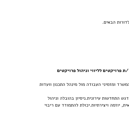
דורות הבאים.
ת פרויקטים לליווי וניהול פרויקטים
המשרד ומזמיני העבודה מול מינהל התכנון וועדות
גש התחדשות עירונית.ניסיון בהובלה וניהול
ות השונות.כושר הבעה בע&quot;פ ובכתב.יכולת עבודה עצמאית, יוזמה ויצירתיות.יכולת להתמודד עם ריבוי