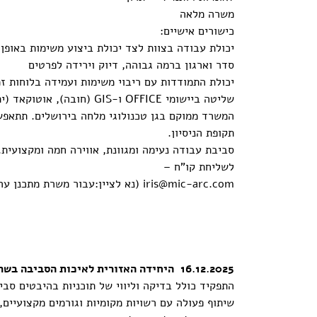
משרה מלאה
כישורים אישיים:
יכולת עבודה בצוות לצד יכולת ביצוע משימות באופן
סדר וארגון ברמה גבוהה, דיוק וירידה לפרטים
יכולת התמודדות עם ריבוי משימות ועמידה בלוחות זמ
שליטה ביישומי OFFICE ו-GIS (חובה), אוטוקאד (יתרון)
המשרד ממוקם בגן טכנולוגי מלחה בירושלים. תתאפ
תקופת הניסיון.
סביבת עבודה נעימה ומגוונת, אווירה חמה ומקצועית.
לשליחת קו"ח –
iris@mic-arc.com
(נא לציין:עבור משרת מתכנן ער
16.12.2025 היחידה האזורית לאיכות הסביבה בשרון מחפשת סגן/ית מנהל מחלקה לתכנון סביבתי
התפקיד כולל בדיקה וליווי של תוכניות בהיבטים סביב
שיתוף פעולה עם רשויות מקומיות וגורמים מקצועיים