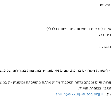
ובצוות
יות (תכניות חומש ותכניות פיתוח כלכלי)
ים בנגב
הממשלה
 (לעמותה משרדים בחיפה, שם מתקיימות ישיבות צוות בתדירות של פעם
נגב” בכותרת המייל.
שון:
shirin@sikkuy-aufoq.org.il