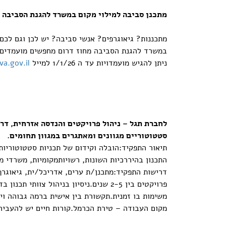
מתכנן סביבה למילוי מקום במשרד להגנת הסביבה 
מתכננות? גיאוגרפים? אנשי סביבה? יש לכן וגם לכם
במשרד להגנת הסביבה מחוז דרום מחפשים מועמדים ומ
ניתן להגיש מועמדויות עד ה 1/1/26 למייל
a.gov.il
לחברת תגל – ניהול פרויקטים והנדסה אזרחית, דר
סטטוטוריים מגוונים ומאתגרים במגוון תחומים.
תיאור התפקיד:הובלה וקידום של תכניות סטטוטוריותני
התכנון בהיררכיות השונות, רשויותמקומיות, משרדי ממ
דרישות התפקיד:מתכנן/ת ערים, אדריכל/ית, גיאוגרף/
משימות בו זמנית.תקשורת בין אישית ברמה גבוהה ויח
מקום העבודה – טירת הכרמל.קורות חיים יש להעביר 