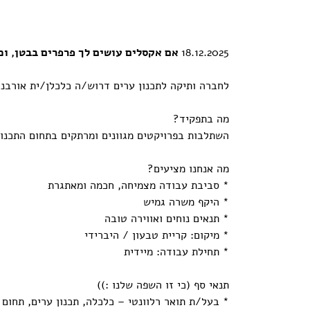
18.12.2025
אם אקסלים עושים לך פרפרים בבטן, וכל
לחברה ותיקה לתכנון ערים דרוש/ה כלכלן/ית אורבני
מה בתפקיד?
השתלבות בפרויקטים מגוונים ומרתקים בתחום התכנון
מה אנחנו מציעים?
* סביבת עבודה מצמיחה, חכמה ומאתגרת
* היקף משרה גמיש
* תנאים נוחים ואווירה טובה
* מיקום: קריית טבעון / היברידי
* תחילת עבודה: מיידית
תנאי סף (כי זו השפה שלנו :))
* בעל/ת תואר רלוונטי – כלכלה, תכנון ערים, תחום פ