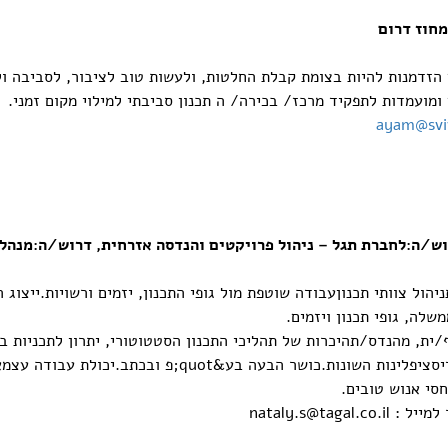
מחוז דרום
 הזדמנות להיות בצומת קבלת החלטות, ולעשות טוב לציבור, לסביבה ול
ועמדות לתפקיד מרכז/ בכירה/ ה תכנון סביבתי למילוי מקום זמני.
ayam@sviv
וש/ה:לחברת תגל – ניהול פרויקטים והנדסה אזרחית, דרוש/ה:מנהל/
הול צוותי תכנוןעבודה שוטפת מול גופי התכנון, יזמים ורשויות.ייצוג 
שלה, גופי תכנון ויזמים.
ית, מהנדס/תהיכרות של תהליכי התכנון הסטטוטורי, יתרון לתכניות בד
פרויקטים בין 2-5 שנים.ניסיון בניהול צוותי תכנון בדיסציפלינ
סי אנוש טובים.
למייל :
nataly.s@tagal.co.il