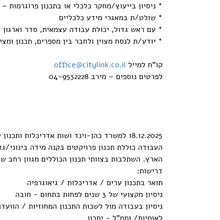
* ניסיון בייעוץ/מחקר כלכלי או בתכנון פרוגרמות – י
* שולט/ת במאגרי מידע כלכליים
* עם ראש גדול, יכולת עבודה עצמאית, סדר וארגון
* יודע/ת לנסח מצוין ולחבר בין מספרים, תכנון ומצי
קו"ח למייל
office@citylink.co.il
לפרטים נוספים – מירב 04-9532228
18.12.2025 למשרד כהן-וינד ושות אדריכלות ותכנון ערים דרוש מתכנן ערים
העבודה כוללת תכנון פרויקטים בקנה מידה בינוני/גד
הארץ. השתלבות בצוותי תכנון הכוללים מגוון רחב של
דרישות:
תואר בתכנון ערים / אדריכלות / גיאוגרפיה
ניסיון מקצועי של 3 שנים לפחות בתחום - חובה
ניסיון בעבודה מול לשכות התכנון המחוזיות / הווע
לאומיות/ ותמ"ל - יתרון